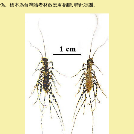
係
。
標本為
台灣
讀者
林啟宏
君捐贈
, 特此鳴謝。