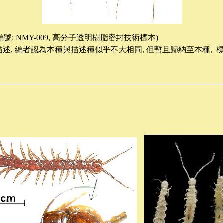
編號
: NMY-009,
高分子透明樹脂密封技術標本
)
述,
編者認為本種與描述種似乎不大相同,
但暫且歸納至本種, 標