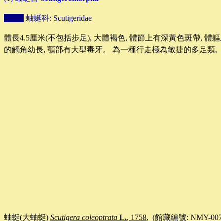
蚰蜒科
: Scutigeridae
體長
4.5
厘米
(
不包括步足
),
大體褐色
,
體節上有深黃色斑帶
,
體軀
的觸角幼長
,
顎部有大型毒牙。 為一種行走極為敏捷的多足類
,
蚰蜒(大蚰蜒)
Scutigera coleoptrata
L.
, 1758
,
(
館藏編號
: NMY-00