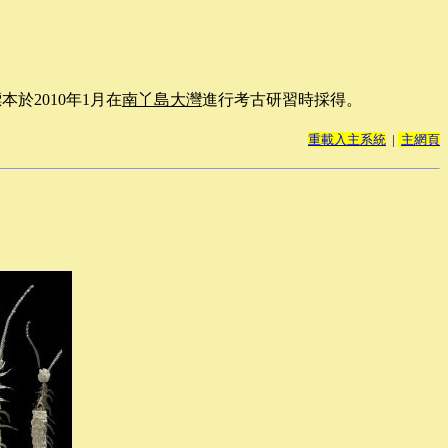
本於2010年1月在
南丫島大灣
進行考古研習時採得。
重載入主系統
|
主網頁