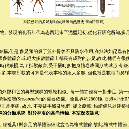
延陵已知的多足類動物
(
延陵自然歷史博物館館藏
)
動物
發現的化石年代為志留紀末至泥盤紀初,從化石研究所知,多
。
。
構,但是,多足類的幾丁質外骨骼不具防水作用,亦無法如昆蟲有
多體節合成,絕大多數體節上都長有成對的步足,故此,牠們有很多步
時很緩慢,為了抵禦敵害,受干擾時多把身體卷成圓形式球形,有
多,本志所載的可算是代表本地的絕大多數, 但也祗是數種而矣!寡
的外觀和它的典型族群的蜈蚣相似
每一體節僅有一對步足
,
第一
。
定蜈蚣屬
(
Scolopendra
)
的重要依據
全世界約
2800
種
,
香港可能僅
。
時非常疼痛
,
故此
,
不要徒手觸及牠們
!
據文獻載
:
蚰蜒偶見於建築
綱的分類系統, 對於
林
君的高尚情操, 本室深表謝意
!
),
應祗具
1
對步足的單體節彼此愈合為複式體節
,
故此
,
複式中體節