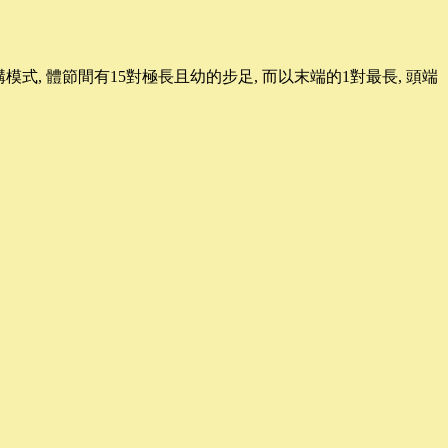
構模式
,
體節間有
15
對極長且幼的步足
,
而以末端的
1
對最長
,
頭端