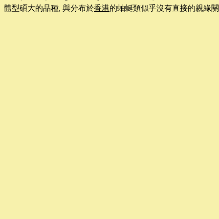
體型碩大的品種, 與分布於
香港
的
蚰蜒類
似乎沒有直接的親緣關