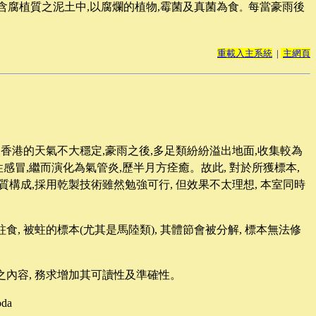
含腐植質之泥土中
,
以腐爛的植物
,
霉菌及真菌為食
每當豪雨後
。
重載入主系統
|
主網頁
香港的天氣不大穩定,豪雨之後,多足類紛紛溢出地面,收集較為
感冒,繼而演化為氣管炎,歷半月方痊癒
。故此, 對於所獲標本,
質構成,採用乾製技術雖然勉強可行, 但效果不太理想, 本室同時
, 被蛀的標本(尤其是馬陸類), 其體節會被分解, 標本無法修
之內容, 務求增加其可讀性及準確性。
oda