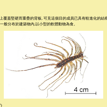
上覆蓋堅硬而重疊的背板
,
可見這個目的成員已具有較進化的結
一般分布於建築物內
,
以小型的軟體動物為食
。
7)