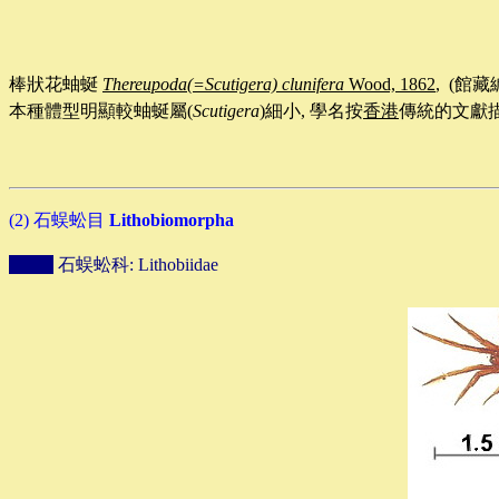
棒狀花蚰蜒
Thereupoda(=Scutigera) clunifera
Wood, 1862
,
(
館藏
本種體型明顯較
蚰蜒屬(
Scutigera
)細小, 學名按
香港
傳統的文獻描
(2)
石蜈蚣目
Lithobiomorpha
石蜈蚣科
: Lithobiidae