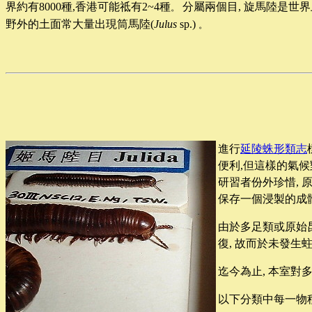
界約有
8000
種
,
香港可能祗有
2~4
種
分屬兩個目
,
旋馬陸是世界
。
野外的土面常大量出現筒馬陸
(
Julus
sp.)
。
進行
延陵蛛形類志
便利,但這樣的氣候
研習者份外珍惜, 
保存一個浸製的成體
由於多足類或原始昆
復, 故而於未發生
迄今為止, 本室對
以下分類中每一物