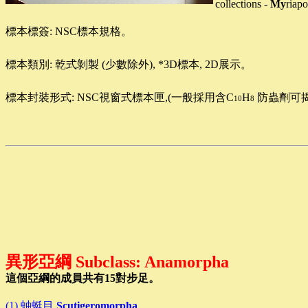
collections -
My
riap
標本標簽: NSC標本規格
。
標本類別: 乾式剝製 (少數除外), *3D標本, 2D展示
。
標本封裝形式: NSC視窗式標本匣,(一般採用含C
H
防蟲劑可揭
10
8
異形亞綱
Subclass: Anamorpha
這個亞綱的成員共有15對步足
。
(1)
蚰蜓目
Scutigeromorpha