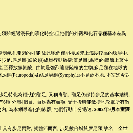
足類雖經過漫長的演化時空,但牠們的外觀和化石品種基本差異
控制氣孔開閉的可能,故此牠們僅能棲居陸上濕度較高的環境中,
足,唇足目(蜈蚣類)成員行動敏捷;倍足目(馬陸)的體節上著生
些甚至釋放氫氰酸
由於是強烈適應陸棲的生物,多足類在地球的
。
足綱(
Pauropoda
)及結足蟲綱(
Symphyla
)不見於本地, 本室迄今對
步足特化為鉗狀的顎足
,
又稱毒顎
顎足仍保持步足的基本結構
,
。
有
6
種
,
分屬
4
個目
百足蟲有毒顎
,
受干擾時能敏捷地攻擊所有敵
。
物內
,
為本綱最進化的族群
,
牠們行動十分迅速
,
2002
年
9
月本室獲
上具有步足兩對
,
就體節而言
,
步足數倍增於唇足類
,
故名
全世
。