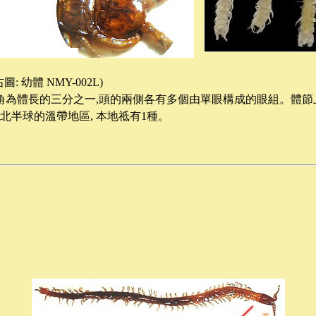
 右圖: 幼體 NMY-002L)
角為體長的三分之一
,
頭的兩側各有多個由單眼構成的眼組。體節
北半球的溫帶地區
,
本地祗有
1
種。