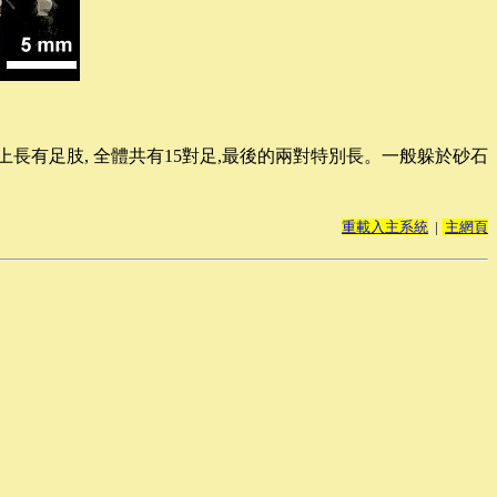
上長有足肢
,
全體共有
15
對足
,
最後的兩對特別長。一般躲於砂石
重載入主系統
|
主網頁