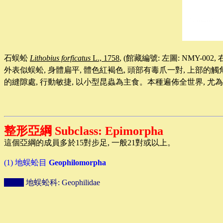
石蜈蚣
Lithobius forficatus
L., 1758
, (
館藏編號
: 左圖: NMY-002,
外表似蜈蚣
,
身體扁平
,
體色紅褐色
,
頭部有毒爪一對
,
上部的觸
的縫隙處
,
行動敏捷
,
以小型昆蟲為主食。本種遍佈全世界
,
尤為
整形亞綱
Subclass: Epimorpha
這個亞綱的成員多於15對步足, 一般21對或以上
。
(1)
地蜈蚣目
Geophilomorpha
地蜈蚣科
: Geophilidae