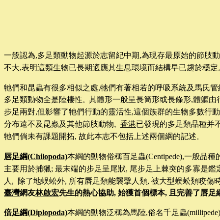
一般認為,多足類動物起源於志留紀中期,為現存最原始的節肢
不大,表明這類生物已長期適應其生息環境而結構早已趨於穩定
牠們和昆蟲有很多相似之處,牠們有著相若的呼吸系統及馬氏管結
多足類動物全是陸棲性
其體形一般呈長筒形或長條形,體軀由很
。
步足兩對,但影響了牠們行動的靈活性,這個族群的生物多數行動
分布遠不及昆蟲及其他節肢動物
香港
已發現的多足類品種并不
。
牠們倘未有課題開拓, 故此本志不包括上述兩個綱的記述
。
唇足綱
(Chilopoda)
本綱的動物俗稱百足蟲
(Centipede),
一般品種
主要用於捕獵
;
最末端的步足呈尾狀
,
尾步足上棘突的多寡是鑑
人
,
除了地蜈蚣外
,
所有唇足類能襲擊人類
,
被大型蜈蚣類咬傷
臺灣
網友
林啟宏
先生的熱心協助
,
始獲首個標本, 且完善了唇足
倍足綱
(Diplopoda)
本綱的動物泛稱為馬陸
,
俗名千足蟲
(millipede