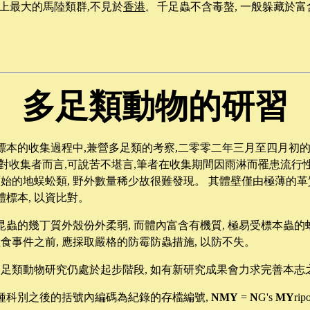
上最大的馬陸類群
,
不見於
香港
千足蟲不含毒螯
,
一般躲藏於富
。
多足類動物的研習
標本的收集過程中,兼營多足類的考察,二零零二年三月至四月初的
對收集者而言,可說苦不堪言,筆者在收集期間因雨淋而罹患流行性
原始的地蜈蚣類, 野外數量稀少故很難發現。 其體壁僅由極薄的革
標本, 以資比對。
蟲的幾丁質外殼份外柔弱, 而體內富含有機質, 極易受標本蟲的蛀食
蛀食事件之前, 應採取嚴格的防霉防蟲措施, 以防不失。
多足類動物研究仍處於起步階段, 如有新研究成果會力求完善本志
種科別之後的括號內編碼為紀錄的存檔編號,
NMY
=
N
G's
MY
rip